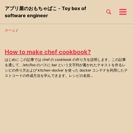
Skip
Skip
Skip
アプリ屋のおもちゃばこ - Toy box of
to
to
to
Toggle
メ
Skip
software engineer
search
primary
content
footer
ニ
links
navigation
ュ
ホーム
/
ー
How to make chef cookbook?
はじめに この記事では chef の cookbook の作り方を説明します。この記事
を通して、/etc/foo のパスに bar という文字列が書かれたテキストを作るレ
シピの作り方および kitchen-docker を使った docker コンテナを利用したテ
ストコードの作成方法を学んできます。レシピの名前...